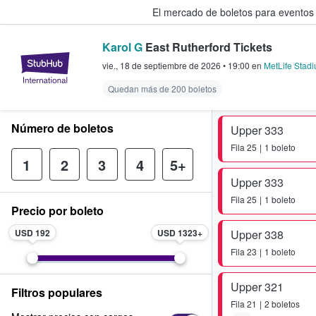
El mercado de boletos para eventos
Karol G
East Rutherford Tickets
StubHub: donde los fans compra
vie., 18 de septiembre de 2026
•
19:00
en
MetLife Stad
Quedan más de 200 boletos
Número de boletos
Upper 333
Fila
25
1 boleto
1
2
3
4
5+
Upper 333
Fila
25
1 boleto
Precio por boleto
USD 192
USD 1323
Upper 338
Fila
23
1 boleto
Upper 321
Filtros populares
Fila
21
2 boletos