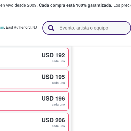
 en vivo desde 2009.
Cada compra está 100% garantizada.
Los precio
n y venden boletos
ium
,
East Rutherford
,
NJ
USD 192
cada uno
USD 195
cada uno
USD 196
cada uno
USD 206
cada uno