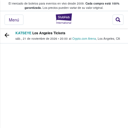
El mercado de boletos para eventos en vivo desde 2009.
Cada compra está 100%
 los fans compran y venden boletos
garantizada.
Los precios pueden variar de su valor original.
StubHub: donde l
Menú
KATSEYE
Los Angeles Tickets
sáb., 21 de noviembre de 2026
•
20:00
at
Crypto.com Arena
,
Los Angeles
,
CA