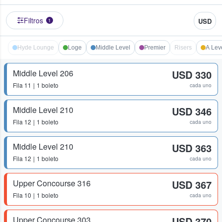
Filtros
USD
1
Hyde Lounge
Loge
Middle Level
Premier
Risers
A Lev
Middle Level 206
USD 330
Fila
11
1 boleto
cada uno
Middle Level 210
USD 346
Fila
12
1 boleto
cada uno
Middle Level 210
USD 363
Fila
12
1 boleto
cada uno
Upper Concourse 316
USD 367
Fila
10
1 boleto
cada uno
Upper Concourse 303
USD 370