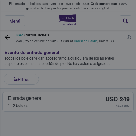
El mercado de boletos para eventos en vivo desde 2009.
Cada compra está 100%
 los fans compran y venden boletos
garantizada.
Los precios pueden variar de su valor original.
StubHub: donde l
Menú
Keo
Cardiff Tickets
dom., 25 de octubre de 2026
•
19:00
at
Tramshed Cardiff
,
Cardiff
,
CRF
Evento de entrada general
Todos los boletos te dan acceso tanto a cualquiera de los asientos
disponibles como a la sección de pie. No hay asiento asignado.
Filtros
Entrada general
USD 249
1 - 2 boletos
cada uno