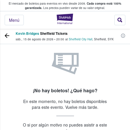
El mercado de boletos para eventos en vivo desde 2009.
Cada compra está 100%
 los fans compran y venden boletos
garantizada.
Los precios pueden variar de su valor original.
StubHub: donde l
Menú
Kevin Bridges
Sheffield Tickets
sáb., 15 de agosto de 2026
•
20:00
at
Sheffield City Hall
,
Sheffield
,
SYK
¡No hay boletos! ¿Qué hago?
En este momento, no hay boletos disponibles
para este evento. Vuelve más tarde.
O si por algún motivo no puedes asistir a este