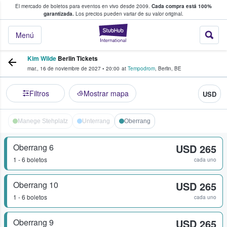
El mercado de boletos para eventos en vivo desde 2009.
Cada compra está 100%
 los fans compran y venden boletos
garantizada.
Los precios pueden variar de su valor original.
StubHub: donde l
Menú
Kim Wilde
Berlin Tickets
mar., 16 de noviembre de 2027
•
20:00
at
Tempodrom
,
Berlin
,
BE
Filtros
Mostrar mapa
USD
Manege Stehplatz
Unterrang
Oberrang
Oberrang 6
USD 265
1 - 6 boletos
cada uno
Oberrang 10
USD 265
1 - 6 boletos
cada uno
Oberrang 9
USD 265