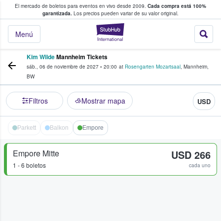
El mercado de boletos para eventos en vivo desde 2009.
Cada compra está 100%
 los fans compran y venden boletos
garantizada.
Los precios pueden variar de su valor original.
StubHub: donde l
Menú
Kim Wilde
Mannheim Tickets
sáb., 06 de noviembre de 2027
•
20:00
at
Rosengarten Mozartsaal
,
Mannheim
,
BW
Filtros
Mostrar mapa
USD
Parkett
Balkon
Empore
Empore Mitte
USD 266
1 - 6 boletos
cada uno