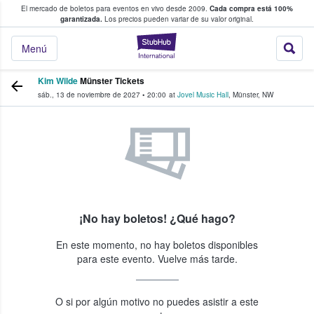
El mercado de boletos para eventos en vivo desde 2009.
Cada compra está 100%
 los fans compran y venden boletos
garantizada.
Los precios pueden variar de su valor original.
StubHub: donde l
Menú
Kim Wilde
Münster Tickets
sáb., 13 de noviembre de 2027
•
20:00
at
Jovel Music Hall
,
Münster
,
NW
¡No hay boletos! ¿Qué hago?
En este momento, no hay boletos disponibles
para este evento. Vuelve más tarde.
O si por algún motivo no puedes asistir a este