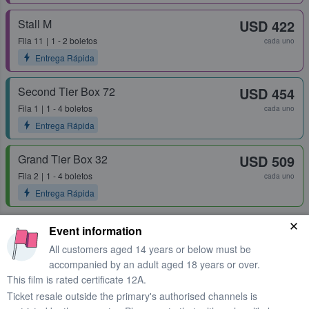
Stall M
USD 422
Fila
11
1 - 2 boletos
cada uno
Entrega Rápida
Second Tier Box 72
USD 454
Fila
1
1 - 4 boletos
cada uno
Entrega Rápida
Grand Tier Box 32
USD 509
Fila
2
1 - 4 boletos
cada uno
Entrega Rápida
Event information
All customers aged 14 years or below must be
accompanied by an adult aged 18 years or over.
This film is rated certificate 12A.
Ticket resale outside the primary's authorised channels is