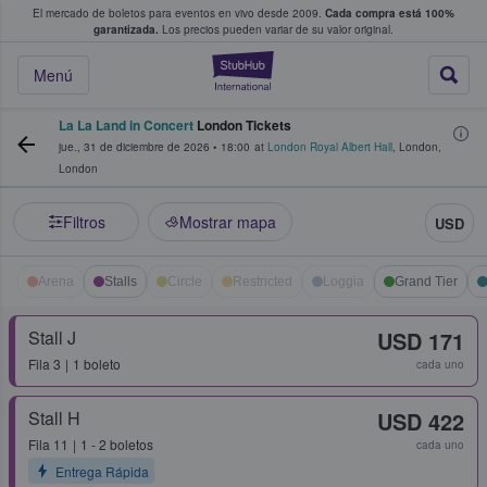
El mercado de boletos para eventos en vivo desde 2009.
Cada compra está 100%
 los fans compran y venden boletos
garantizada.
Los precios pueden variar de su valor original.
StubHub: donde l
Menú
La La Land in Concert
London Tickets
jue., 31 de diciembre de 2026
•
18:00
at
London Royal Albert Hall
,
London
,
London
Filtros
Mostrar mapa
USD
Arena
Stalls
Circle
Restricted
Loggia
Grand Tier
Stall J
USD 171
Fila
3
1 boleto
cada uno
Stall H
USD 422
Fila
11
1 - 2 boletos
cada uno
Entrega Rápida