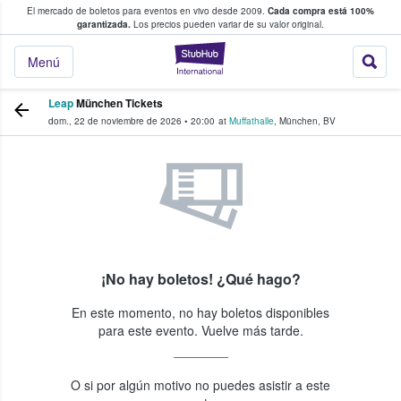
El mercado de boletos para eventos en vivo desde 2009.
Cada compra está 100%
 los fans compran y venden boletos
garantizada.
Los precios pueden variar de su valor original.
StubHub: donde l
Menú
Leap
München Tickets
dom., 22 de noviembre de 2026
•
20:00
at
Muffathalle
,
München
,
BV
¡No hay boletos! ¿Qué hago?
En este momento, no hay boletos disponibles
para este evento. Vuelve más tarde.
O si por algún motivo no puedes asistir a este