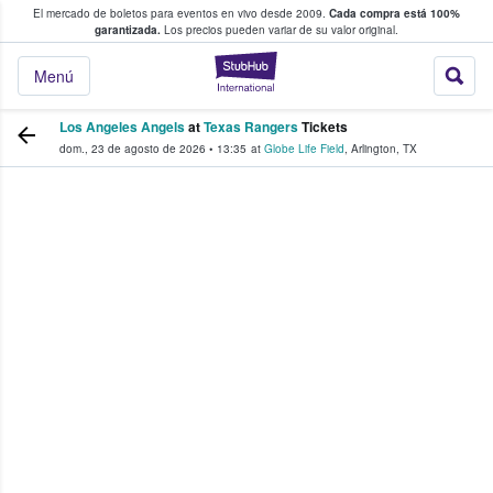
El mercado de boletos para eventos en vivo desde 2009.
Cada compra está 100%
 los fans compran y venden boletos
garantizada.
Los precios pueden variar de su valor original.
StubHub: donde l
Menú
Los Angeles Angels
at
Texas Rangers
Tickets
dom., 23 de agosto de 2026
•
13:35
at
Globe Life Field
,
Arlington
,
TX