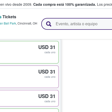
 en vivo desde 2009.
Cada compra está 100% garantizada.
Los precio
s
Tickets
n y venden boletos
an Ball Park
,
Cincinnati
,
OH
USD 31
cada uno
USD 31
cada uno
USD 31
cada uno