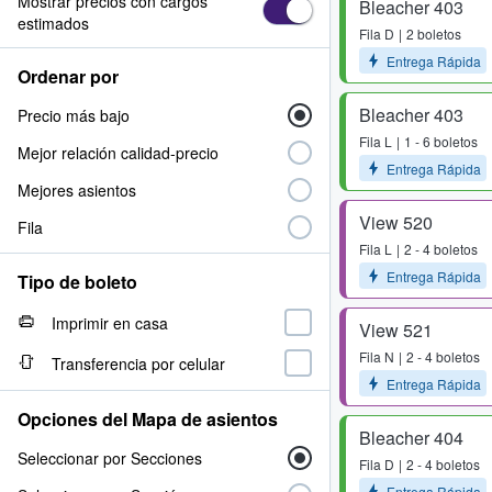
Mostrar precios con cargos
Bleacher 403
estimados
Fila
D
2 boletos
Entrega Rápida
Ordenar por
Bleacher 403
Precio más bajo
Fila
L
1 - 6 boletos
Mejor relación calidad-precio
Entrega Rápida
Mejores asientos
View 520
Fila
Fila
L
2 - 4 boletos
Entrega Rápida
Tipo de boleto
Imprimir en casa
View 521
Fila
N
2 - 4 boletos
Transferencia por celular
Entrega Rápida
Opciones del Mapa de asientos
Bleacher 404
Seleccionar por Secciones
Fila
D
2 - 4 boletos
Entrega Rápida