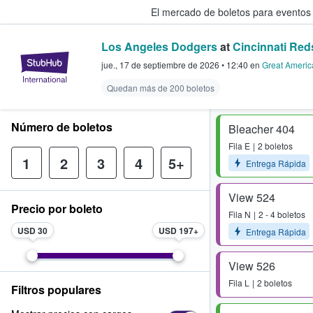
El mercado de boletos para eventos
Los Angeles Dodgers
at
Cincinnati Red
StubHub: donde los fans compra
jue., 17 de septiembre de 2026
•
12:40
en
Great Americ
Quedan más de 200 boletos
Número de boletos
Bleacher 404
Fila
E
2 boletos
1
2
3
4
5+
Entrega Rápida
View 524
Precio por boleto
Fila
N
2 - 4 boletos
USD 30
USD 197
Entrega Rápida
View 526
Fila
L
2 boletos
Filtros populares