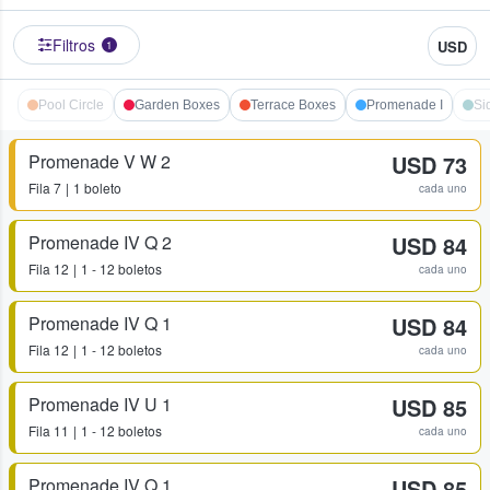
Filtros
USD
1
Pool Circle
Garden Boxes
Terrace Boxes
Promenade I
Si
Promenade V W 2
USD 73
Fila
7
1 boleto
cada uno
Promenade IV Q 2
USD 84
Fila
12
1 - 12 boletos
cada uno
Promenade IV Q 1
USD 84
Fila
12
1 - 12 boletos
cada uno
Promenade IV U 1
USD 85
Fila
11
1 - 12 boletos
cada uno
Promenade IV Q 1
USD 85