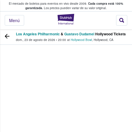
El mercado de boletos para eventos en vivo desde 2009.
Cada compra está 100%
 los fans compran y venden boletos
garantizada.
Los precios pueden variar de su valor original.
StubHub: donde l
Menú
Los Angeles Philharmonic
&
Gustavo Dudamel
Hollywood Tickets
dom., 23 de agosto de 2026
•
20:00
at
Hollywood Bowl
,
Hollywood
,
CA