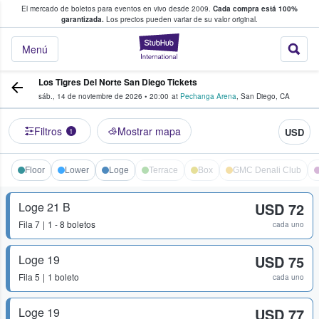
El mercado de boletos para eventos en vivo desde 2009.
Cada compra está 100%
 los fans compran y venden boletos
garantizada.
Los precios pueden variar de su valor original.
StubHub: donde l
Menú
Los Tigres Del Norte San Diego Tickets
sáb., 14 de noviembre de 2026
•
20:00
at
Pechanga Arena
,
San Diego
,
CA
Filtros
Mostrar mapa
USD
1
Floor
Lower
Loge
Terrace
Box
GMC Denali Club
Loge 21 B
USD 72
Fila
7
1 - 8 boletos
cada uno
Loge 19
USD 75
Fila
5
1 boleto
cada uno
Loge 19
USD 77