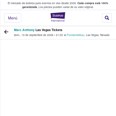
El mercado de boletos para eventos en vivo desde 2009.
Cada compra está 100%
 los fans compran y venden boletos
garantizada.
Los precios pueden variar de su valor original.
StubHub: donde l
Menú
Marc Anthony
Las Vegas Tickets
dom., 13 de septiembre de 2026
•
21:00
at
Fontainebleau
,
Las Vegas
,
Nevada