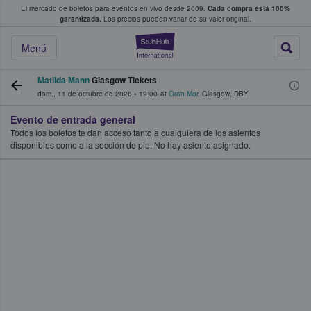
El mercado de boletos para eventos en vivo desde 2009.
Cada compra está 100%
 los fans compran y venden boletos
garantizada.
Los precios pueden variar de su valor original.
StubHub: donde l
Menú
Matilda Mann
Glasgow Tickets
dom., 11 de octubre de 2026
•
19:00
at
Oran Mor
,
Glasgow
,
DBY
Evento de entrada general
Todos los boletos te dan acceso tanto a cualquiera de los asientos
disponibles como a la sección de pie. No hay asiento asignado.