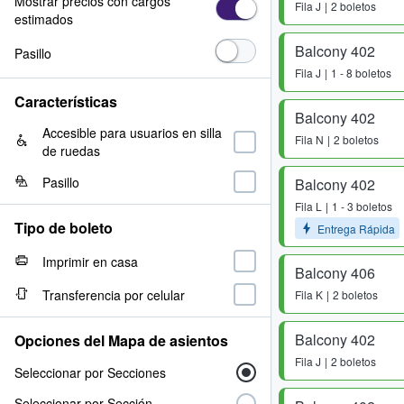
Mostrar precios con cargos
Fila
J
2 boletos
estimados
Balcony 402
Pasillo
Fila
J
1 - 8 boletos
Características
Balcony 402
Accesible para usuarios en silla
Fila
N
2 boletos
de ruedas
Pasillo
Balcony 402
Fila
L
1 - 3 boletos
Tipo de boleto
Entrega Rápida
Imprimir en casa
Balcony 406
Transferencia por celular
Fila
K
2 boletos
Balcony 402
Opciones del Mapa de asientos
Fila
J
2 boletos
Seleccionar por Secciones
Seleccionar por Sección