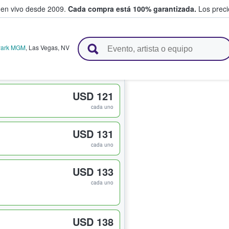
 en vivo desde 2009.
Cada compra está 100% garantizada.
Los precio
n y venden boletos
 Park MGM
,
Las Vegas
,
NV
USD 121
cada uno
USD 131
cada uno
USD 133
cada uno
USD 138