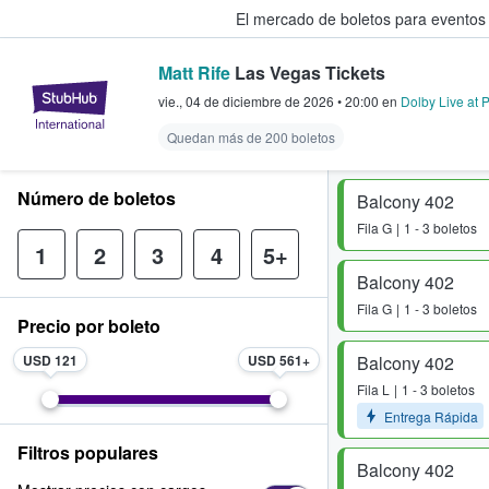
El mercado de boletos para eventos
Matt Rife
Las Vegas Tickets
StubHub: donde los fans compra
vie., 04 de diciembre de 2026
•
20:00
en
Dolby Live at
Quedan más de 200 boletos
Número de boletos
Balcony 402
Fila
G
1 - 3 boletos
1
2
3
4
5+
Balcony 402
Fila
G
1 - 3 boletos
Precio por boleto
USD 121
USD 561
Balcony 402
Fila
L
1 - 3 boletos
Entrega Rápida
Filtros populares
Balcony 402