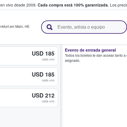
 en vivo desde 2009.
Cada compra está 100% garantizada.
Los precio
n y venden boletos
ankfurt am Main
,
HE
Evento de entrada general
USD 185
Todos los boletos te dan acceso tanto a
cada uno
asignado.
USD 185
cada uno
USD 212
cada uno