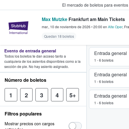
El mercado de boletos para eventos
Max Mutzke
Frankfurt am Main Tickets
StubHub: donde los fans compra
mar., 10 de noviembre de 2026
•
20:00
en
Alte Oper
,
Fr
Quedan 18 boletos
Evento de entrada general
Entrada general
Todos los boletos te dan acceso tanto a
1 - 6 boletos
cualquiera de los asientos disponibles como a la
sección de pie. No hay asiento asignado.
Entrada general
Número de boletos
1 - 6 boletos
1
2
3
4
5+
Entrada general
1 - 6 boletos
Filtros populares
Mostrar precios con cargos