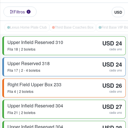
Filtros
USD
1
Lexus Home Plate Club
Third Base Coaches Box
First Base VIP B
Upper Infield Reserved 310
USD 24
Fila
18
2 boletos
cada uno
Upper Reserved 318
USD 24
Fila
17
2 - 4 boletos
cada uno
Right Field Upper Box 233
USD 26
Fila
4
2 boletos
cada uno
Upper Infield Reserved 304
USD 27
Fila
21
2 boletos
cada uno
Upper Infield Reserved 304
USD 28