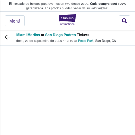
El mercado de boletos para eventos en vivo desde 2009.
Cada compra está 100%
 los fans compran y venden boletos
garantizada.
Los precios pueden variar de su valor original.
StubHub: donde l
Menú
Miami Marlins
at
San Diego Padres
Tickets
dom., 20 de septiembre de 2026
•
13:10
at
Petco Park
,
San Diego
,
CA