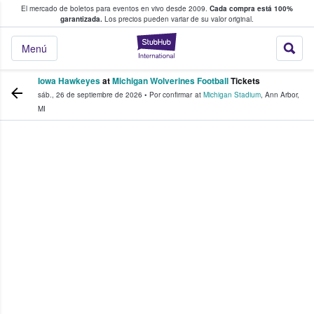
El mercado de boletos para eventos en vivo desde 2009.
Cada compra está 100%
 los fans compran y venden boletos
garantizada.
Los precios pueden variar de su valor original.
StubHub: donde l
Menú
Iowa Hawkeyes
at
Michigan Wolverines Football
Tickets
sáb., 26 de septiembre de 2026
•
Por confirmar
at
Michigan Stadium
,
Ann Arbor
,
MI