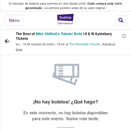
El mercado de boletos para eventos en vivo desde 2009.
Cada compra está 100%
 los fans compran y venden boletos
garantizada.
Los precios pueden variar de su valor original.
StubHub: donde l
Menú
The Best of
Mike Oldfield's Tubular Bells
I II & III Aylesbury
Tickets
lun., 19 de octubre de 2026
•
19:30
at
The Waterside Theatre
,
Aylesbury
,
BKM
¡No hay boletos! ¿Qué hago?
En este momento, no hay boletos disponibles
para este evento. Vuelve más tarde.