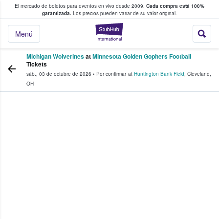
El mercado de boletos para eventos en vivo desde 2009.
Cada compra está 100%
 los fans compran y venden boletos
garantizada.
Los precios pueden variar de su valor original.
StubHub: donde l
Menú
Michigan Wolverines
at
Minnesota Golden Gophers Football
Tickets
sáb., 03 de octubre de 2026
•
Por confirmar
at
Huntington Bank Field
,
Cleveland
,
OH