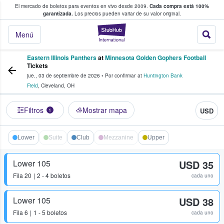
El mercado de boletos para eventos en vivo desde 2009.
Cada compra está 100%
 los fans compran y venden boletos
garantizada.
Los precios pueden variar de su valor original.
StubHub: donde l
Menú
Eastern Illinois Panthers
at
Minnesota Golden Gophers Football
Tickets
jue., 03 de septiembre de 2026
•
Por confirmar
at
Huntington Bank
Field
,
Cleveland
,
OH
Filtros
Mostrar mapa
USD
1
Lower
Suite
Club
Mezzanine
Upper
Lower 105
USD 35
Fila
20
2 - 4 boletos
cada uno
Lower 105
USD 38
Fila
6
1 - 5 boletos
cada uno