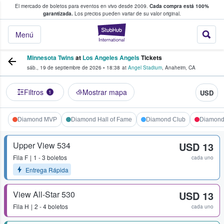
El mercado de boletos para eventos en vivo desde 2009.
Cada compra está 100%
 los fans compran y venden boletos
garantizada.
Los precios pueden variar de su valor original.
StubHub: donde l
Menú
Minnesota Twins
at
Los Angeles Angels
Tickets
sáb., 19 de septiembre de 2026
•
18:38
at
Angel Stadium
,
Anaheim
,
CA
Filtros
Mostrar mapa
USD
1
Diamond MVP
Diamond Hall of Fame
Diamond Club
Diamond 
Upper View 534
USD 13
Fila
F
1 - 3 boletos
cada uno
Entrega Rápida
View All-Star 530
USD 13
Fila
H
2 - 4 boletos
cada uno