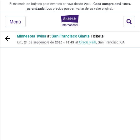
El mercado de boletos para eventos en vivo desde 2009.
Cada compra está 100%
 los fans compran y venden boletos
garantizada.
Los precios pueden variar de su valor original.
StubHub: donde l
Menú
Minnesota Twins
at
San Francisco Giants
Tickets
lun., 21 de septiembre de 2026
•
18:45
at
Oracle Park
,
San Francisco
,
CA