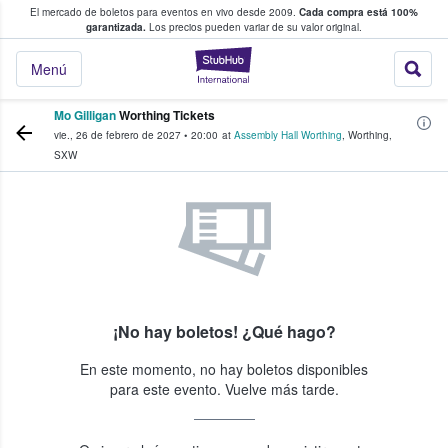
El mercado de boletos para eventos en vivo desde 2009.
Cada compra está 100%
 los fans compran y venden boletos
garantizada.
Los precios pueden variar de su valor original.
StubHub: donde l
Menú
Mo Gilligan
Worthing Tickets
vie., 26 de febrero de 2027
•
20:00
at
Assembly Hall Worthing
,
Worthing
,
SXW
¡No hay boletos! ¿Qué hago?
En este momento, no hay boletos disponibles
para este evento. Vuelve más tarde.