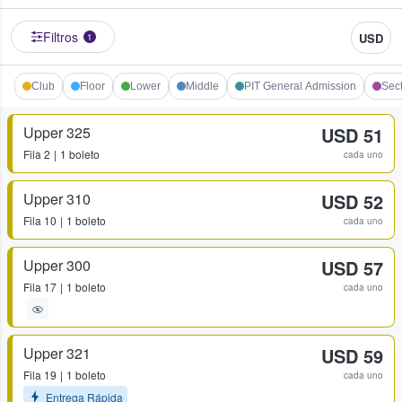
Filtros
USD
1
Club
Floor
Lower
Middle
PIT General Admission
Sec
Upper 325
USD 51
Fila
2
1 boleto
cada uno
Upper 310
USD 52
Fila
10
1 boleto
cada uno
Upper 300
USD 57
Fila
17
1 boleto
cada uno
Upper 321
USD 59
Fila
19
1 boleto
cada uno
Entrega Rápida