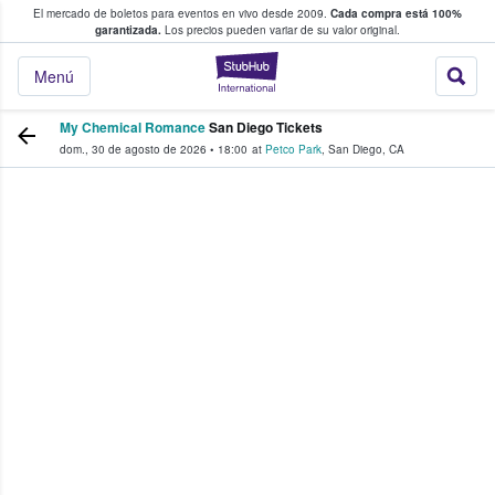
El mercado de boletos para eventos en vivo desde 2009.
Cada compra está 100%
 los fans compran y venden boletos
garantizada.
Los precios pueden variar de su valor original.
StubHub: donde l
Menú
My Chemical Romance
San Diego Tickets
dom., 30 de agosto de 2026
•
18:00
at
Petco Park
,
San Diego
,
CA