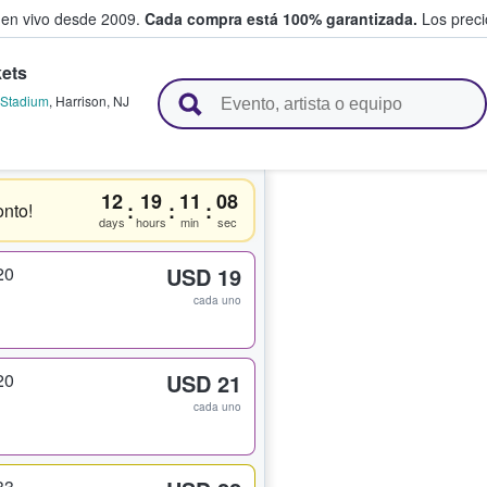
 en vivo desde 2009.
Cada compra está 100% garantizada.
Los precio
ets
n y venden boletos
d Stadium
,
Harrison
,
NJ
12
19
11
07
:
:
:
nto!
days
hours
min
sec
20
USD 19
cada uno
20
USD 21
cada uno
33