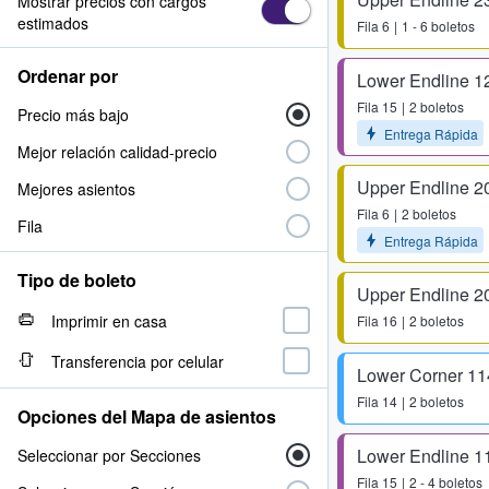
Mostrar precios con cargos
estimados
Fila
6
1 - 6 boletos
Ordenar por
Lower Endline 1
Fila
15
2 boletos
Precio más bajo
Entrega Rápida
Mejor relación calidad-precio
Upper Endline 2
Mejores asientos
Fila
6
2 boletos
Fila
Entrega Rápida
Tipo de boleto
Upper Endline 2
Imprimir en casa
Fila
16
2 boletos
Transferencia por celular
Lower Corner 11
Fila
14
2 boletos
Opciones del Mapa de asientos
Lower Endline 1
Seleccionar por Secciones
Fila
15
2 - 4 boletos