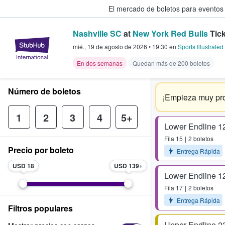
El mercado de boletos para eventos
Nashville SC
at
New York Red Bulls
Tick
StubHub: donde los fans compra
mié., 19 de agosto de 2026
•
19:30
en
Sports Illustrate
En dos semanas
Quedan más de 200 boletos
Número de boletos
¡Empieza muy pro
1
2
3
4
5+
Lower Endline 1
Fila
15
2 boletos
Precio por boleto
Entrega Rápida
USD 18
USD 139
Lower Endline 1
Fila
17
2 boletos
Entrega Rápida
Filtros populares
Upper Endline 2