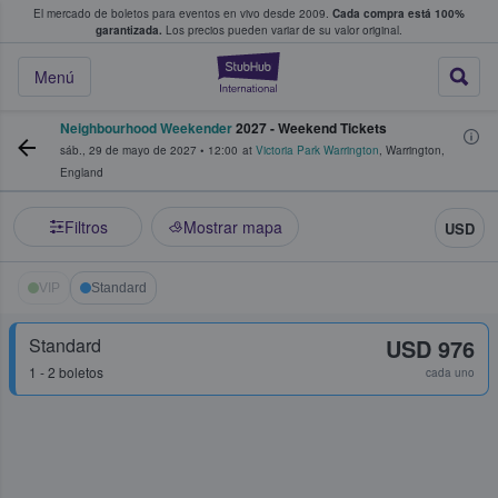
El mercado de boletos para eventos en vivo desde 2009.
Cada compra está 100%
 los fans compran y venden boletos
garantizada.
Los precios pueden variar de su valor original.
StubHub: donde l
Menú
Neighbourhood Weekender
2027 - Weekend Tickets
sáb., 29 de mayo de 2027
•
12:00
at
Victoria Park Warrington
,
Warrington
,
England
Filtros
Mostrar mapa
USD
VIP
Standard
Standard
USD 976
1 - 2 boletos
cada uno