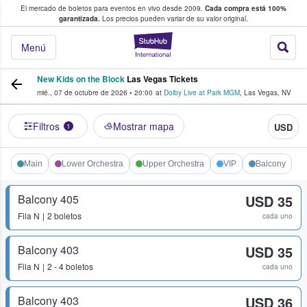
El mercado de boletos para eventos en vivo desde 2009.
Cada compra está 100%
 los fans compran y venden boletos
garantizada.
Los precios pueden variar de su valor original.
StubHub: donde l
Menú
New Kids on the Block
Las Vegas Tickets
mié., 07 de octubre de 2026
•
20:00
at
Dolby Live at Park MGM
,
Las Vegas
,
NV
Filtros
Mostrar mapa
USD
1
Main
Lower Orchestra
Upper Orchestra
VIP
Balcony
Balcony 405
USD 35
Fila
N
2 boletos
cada uno
Balcony 403
USD 35
Fila
N
2 - 4 boletos
cada uno
Balcony 403
USD 36