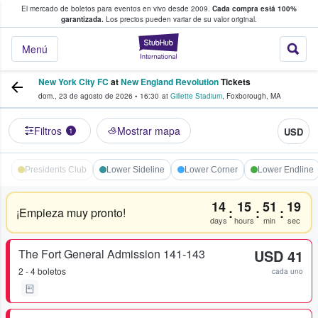
El mercado de boletos para eventos en vivo desde 2009.
Cada compra está 100%
 los fans compran y venden boletos
garantizada.
Los precios pueden variar de su valor original.
StubHub: donde l
Menú
New York City FC
at
New England Revolution
Tickets
dom., 23 de agosto de 2026
•
16:30
at
Gillette Stadium
,
Foxborough
,
MA
Filtros
Mostrar mapa
USD
1
Presidents Club
Lower Sideline
Lower Corner
Lower Endline
14
15
51
19
:
:
:
¡Empieza muy pronto!
days
hours
min
sec
The Fort General Admission 141-143
USD 41
2 - 4 boletos
cada uno