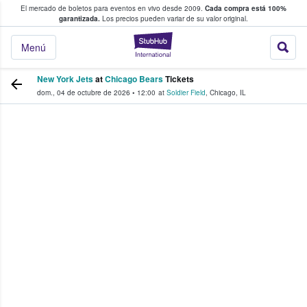
El mercado de boletos para eventos en vivo desde 2009.
Cada compra está 100%
 los fans compran y venden boletos
garantizada.
Los precios pueden variar de su valor original.
StubHub: donde l
Menú
New York Jets
at
Chicago Bears
Tickets
dom., 04 de octubre de 2026
•
12:00
at
Soldier Field
,
Chicago
,
IL