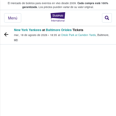
El mercado de boletos para eventos en vivo desde 2009.
Cada compra está 100%
 los fans compran y venden boletos
garantizada.
Los precios pueden variar de su valor original.
StubHub: donde l
Menú
New York Yankees
at
Baltimore Orioles
Tickets
mar., 18 de agosto de 2026
•
18:35
at
Oriole Park at Camden Yards
,
Baltimore
,
MD