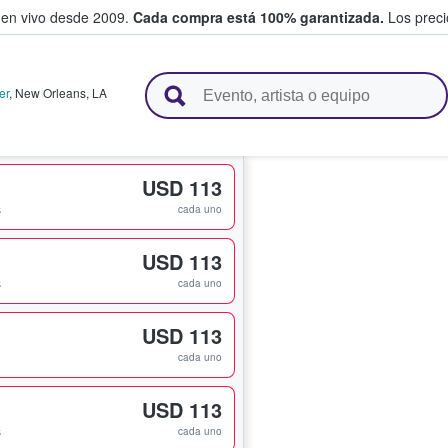
 en vivo desde 2009.
Cada compra está 100% garantizada.
Los precio
n y venden boletos
er
,
New Orleans
,
LA
USD 113
s
cada uno
USD 113
s
cada uno
USD 113
cada uno
USD 113
s
cada uno