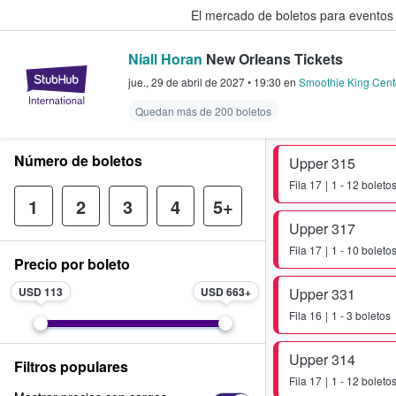
El mercado de boletos para eventos
Niall Horan
New Orleans Tickets
StubHub: donde los fans compra
jue., 29 de abril de 2027
•
19:30
en
Smoothie King Cent
Quedan más de 200 boletos
Número de boletos
Upper 315
Fila
17
1 - 12 boleto
1
2
3
4
5+
Upper 317
Fila
17
1 - 10 boleto
Precio por boleto
USD 113
USD 663
Upper 331
Fila
16
1 - 3 boletos
Upper 314
Filtros populares
Fila
17
1 - 12 boleto