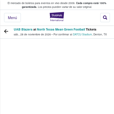
El mercado de boletos para eventos en vivo desde 2009.
Cada compra está 100%
 los fans compran y venden boletos
garantizada.
Los precios pueden variar de su valor original.
StubHub: donde l
Menú
UAB Blazers
at
North Texas Mean Green Football
Tickets
sáb., 28 de noviembre de 2026
•
Por confirmar
at
DATCU Stadium
,
Denton
,
TX