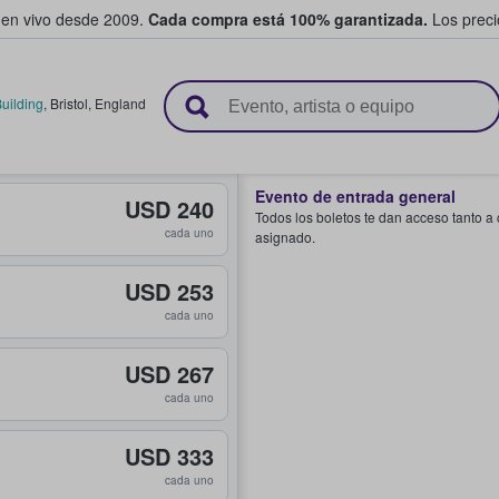
 en vivo desde 2009.
Cada compra está 100% garantizada.
Los precio
n y venden boletos
uilding
,
Bristol
,
England
Evento de entrada general
USD 240
Todos los boletos te dan acceso tanto a
cada uno
asignado.
USD 253
cada uno
USD 267
cada uno
USD 333
cada uno