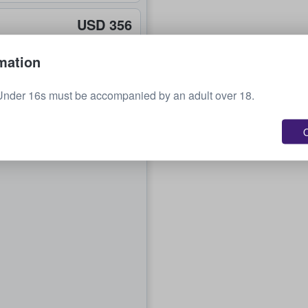
USD 356
cada uno
mation
USD 400
cada uno
Under 16s must be accompanied by an adult over 18.
O