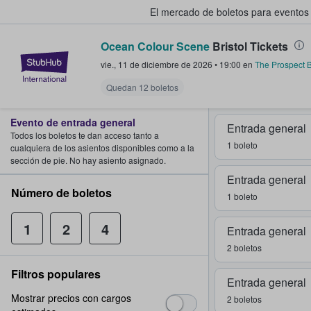
El mercado de boletos para eventos
Ocean Colour Scene
Bristol Tickets
StubHub: donde los fans compra
vie., 11 de diciembre de 2026
•
19:00
en
The Prospect B
Quedan 12 boletos
Evento de entrada general
Entrada general
Todos los boletos te dan acceso tanto a
1 boleto
cualquiera de los asientos disponibles como a la
sección de pie. No hay asiento asignado.
Entrada general
Número de boletos
1 boleto
1
2
4
Entrada general
2 boletos
Filtros populares
Entrada general
Mostrar precios con cargos
2 boletos