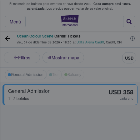
El mercado de boletos para eventos en vivo desde 2009.
Cada compra está 100%
 los fans compran y venden boletos
garantizada.
Los precios pueden variar de su valor original.
StubHub: donde l
Menú
Ocean Colour Scene
Cardiff Tickets
vie., 04 de diciembre de 2026
•
18:30
at
Utilita Arena Cardiff
,
Cardiff
,
CRF
Filtros
Mostrar mapa
USD
General Admission
Tier
Balcony
General Admission
USD 358
1 - 2 boletos
cada uno