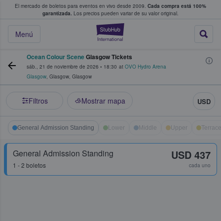
El mercado de boletos para eventos en vivo desde 2009.
Cada compra está 100%
 los fans compran y venden boletos
garantizada.
Los precios pueden variar de su valor original.
StubHub: donde l
Menú
Ocean Colour Scene
Glasgow Tickets
sáb., 21 de noviembre de 2026
•
18:30
at
OVO Hydro Arena
Glasgow
,
Glasgow
,
Glasgow
Filtros
Mostrar mapa
USD
General Admission Standing
Lower
Middle
Upper
Terrac
General Admission Standing
USD 437
1 - 2 boletos
cada uno