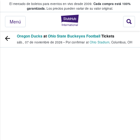
El mercado de boletos para eventos en vivo desde 2009.
Cada compra está 100%
 los fans compran y venden boletos
garantizada.
Los precios pueden variar de su valor original.
StubHub: donde l
Menú
Oregon Ducks
at
Ohio State Buckeyes Football
Tickets
sáb., 07 de noviembre de 2026
•
Por confirmar
at
Ohio Stadium
,
Columbus
,
OH