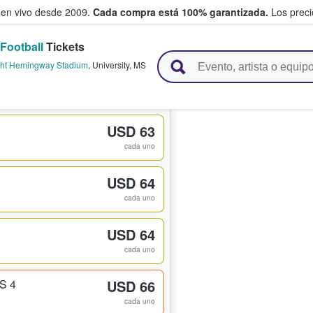
 en vivo desde 2009.
Cada compra está 100% garantizada.
Los precio
Football
Tickets
n y venden boletos
ht Hemingway Stadium
,
University
,
MS
USD 63
cada uno
USD 64
cada uno
USD 64
cada uno
S 4
USD 66
cada uno