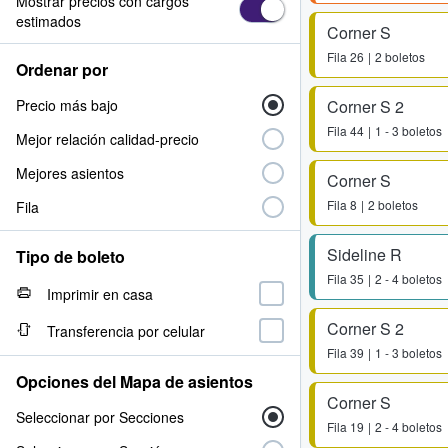
Mostrar precios con cargos
estimados
Corner S
Fila
26
2 boletos
Ordenar por
Precio más bajo
Corner S 2
Fila
44
1 - 3 boletos
Mejor relación calidad-precio
Mejores asientos
Corner S
Fila
8
2 boletos
Fila
Sideline R
Tipo de boleto
Fila
35
2 - 4 boletos
Imprimir en casa
Corner S 2
Transferencia por celular
Fila
39
1 - 3 boletos
Opciones del Mapa de asientos
Corner S
Seleccionar por Secciones
Fila
19
2 - 4 boletos