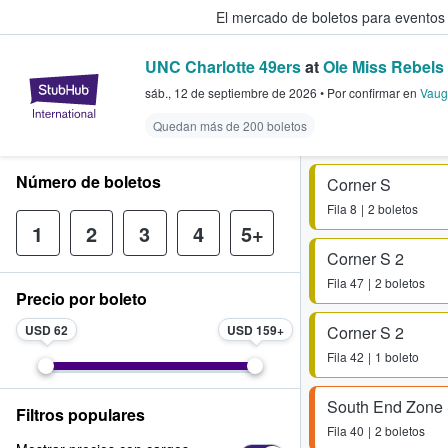
El mercado de boletos para eventos
UNC Charlotte 49ers
at
Ole Miss Rebels 
StubHub: donde los fans compra
sáb., 12 de septiembre de 2026
•
Por confirmar
en
Vaug
Quedan más de 200 boletos
Número de boletos
Corner S
Fila
8
2 boletos
1
2
3
4
5+
Corner S 2
Fila
47
2 boletos
Precio por boleto
USD 62
USD 159
Corner S 2
Fila
42
1 boleto
South End Zone 
Filtros populares
Fila
40
2 boletos