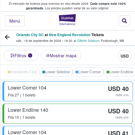
El mercado de boletos para eventos en vivo desde 2009.
Cada compra está 100%
 los fans compran y venden boletos
garantizada.
Los precios pueden variar de su valor original.
StubHub: donde l
Menú
Orlando City SC
at
New England Revolution
Tickets
sáb., 19 de septiembre de 2026
•
19:30
at
Gillette Stadium
,
Foxborough
,
MA
Filtros
Mostrar mapa
USD
1
Presidents Club
Lower Sideline
Lower Corner
Lower Endline
Lower Corner 104
USD 40
Fila
27
1 boleto
cada uno
Lower Endline 140
USD 40
Fila
10
1 boleto
cada uno
Lower Corner 104
USD 41