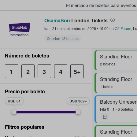
El mercado de boletos para eventos
OsamaSon
London Tickets
StubHub: donde los fans compra
lun., 21 de septiembre de 2026
•
19:00
en
O2 Forum
,
L
Quedan 13 boletos
Número de boletos
Standing Floor
2 boletos
1
2
3
4
5+
Standing Floor
1 boleto
Precio por boleto
USD 81
USD 389
Fila
0
1 - 6 boletos
Filtros populares
Standing Floor