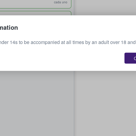
cada uno
USD 404
cada uno
mation
nder 14s to be accompanied at all times by an adult over 18 and 
O