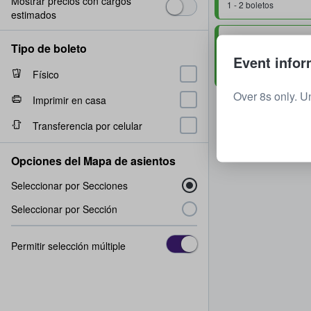
Mostrar precios con cargos
1 - 2 boletos
estimados
Standing Floor
Tipo de boleto
1 - 2 boletos
Event infor
Físico
Over 8s only. U
Imprimir en casa
Transferencia por celular
Opciones del Mapa de asientos
Seleccionar por Secciones
Seleccionar por Sección
Permitir selección múltiple