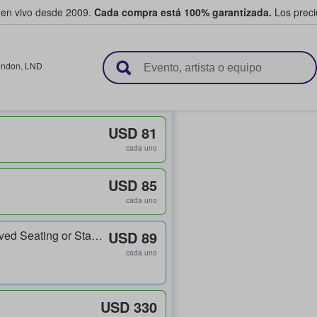
 en vivo desde 2009.
Cada compra está 100% garantizada.
Los precio
n y venden boletos
ondon
,
LND
USD 81
cada uno
USD 85
cada uno
Balcony Unreserved Seating or Standing
USD 89
cada uno
USD 330