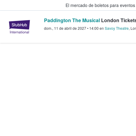
El mercado de boletos para eventos
Paddington The Musical
London Ticket
StubHub: donde los fans compra
dom., 11 de abril de 2027
•
14:00
en
Savoy Theatre
,
Lo