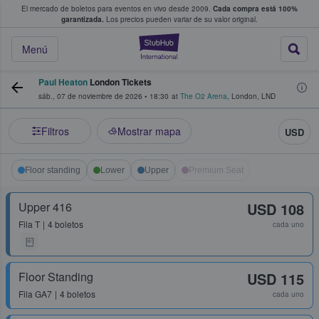
El mercado de boletos para eventos en vivo desde 2009.
Cada compra está 100%
 los fans compran y venden boletos
garantizada.
Los precios pueden variar de su valor original.
StubHub: donde l
Menú
Paul Heaton
London Tickets
sáb., 07 de noviembre de 2026
•
18:30
at
The O2 Arena
,
London
,
LND
Filtros
Mostrar mapa
USD
Floor standing
Lower
Upper
Premium Seat
Upper 416
USD 108
Fila
T
4 boletos
cada uno
Floor Standing
USD 115
Fila
GA7
4 boletos
cada uno