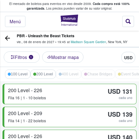
El mercado de boletos para eventos en vivo desde 2009.
Cada compra está 100%
 los fans compran y venden boletos
garantizada.
Los precios pueden variar de su valor original.
StubHub: donde l
Menú
PBR - Unleash the Beast Tickets
vie., 08 de enero de 2027
•
19:45
at
Madison Square Garden
,
New York
,
NY
Filtros
Mostrar mapa
USD
1
100 Level
200 Level
400 Level
Chase Bridges
Event Suit
200 Level - 226
USD 131
Fila
16
1 - 10 boletos
cada uno
200 Level - 209
USD 139
Fila
14
1 - 22 boletos
cada uno
200 Level - 226
USD 140