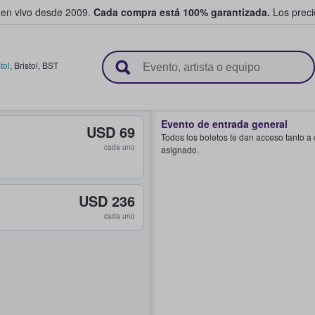
 en vivo desde 2009.
Cada compra está 100% garantizada.
Los precio
n y venden boletos
tol
,
Bristol
,
BST
Evento de entrada general
USD 69
Todos los boletos te dan acceso tanto a
cada uno
asignado.
USD 236
cada uno