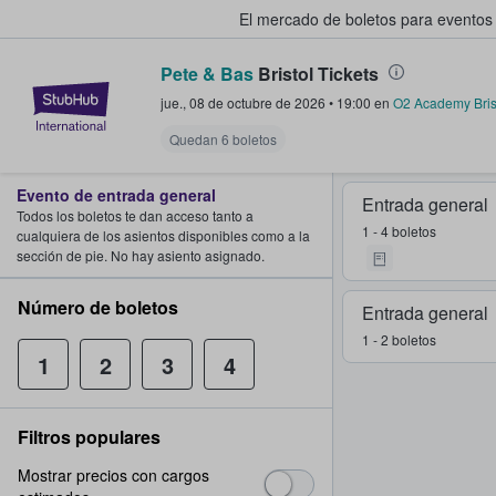
El mercado de boletos para eventos
Pete & Bas
Bristol Tickets
StubHub: donde los fans compra
jue., 08 de octubre de 2026
•
19:00
en
O2 Academy Bris
Quedan 6 boletos
Evento de entrada general
Entrada general
Todos los boletos te dan acceso tanto a
1 - 4 boletos
cualquiera de los asientos disponibles como a la
sección de pie. No hay asiento asignado.
Número de boletos
Entrada general
1 - 2 boletos
1
2
3
4
Filtros populares
Mostrar precios con cargos