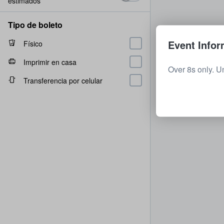
estimados
Tipo de boleto
Event Infor
Físico
Imprimir en casa
Over 8s only. U
Transferencia por celular