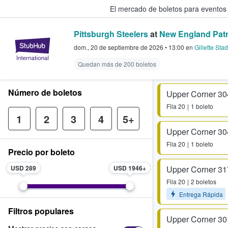
El mercado de boletos para eventos
Pittsburgh Steelers
at
New England Patr
StubHub: donde los fans compra
dom., 20 de septiembre de 2026
•
13:00
en
Gillette Sta
Quedan más de 200 boletos
Número de boletos
Upper Corner 30
Fila
20
1 boleto
1
2
3
4
5+
Upper Corner 30
Fila
20
1 boleto
Precio por boleto
USD 289
USD 1946
Upper Corner 31
Fila
20
2 boletos
Entrega Rápida
Filtros populares
Upper Corner 30