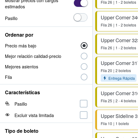
Mostrar precios con cargos
Fila
26
1 - 2 boletos
estimados
Upper Corner 34
Pasillo
Fila
26
1 - 2 boletos
Ordenar por
Upper Corner 32
Precio más bajo
Fila
26
1 - 2 boletos
Mejor relación calidad-precio
Upper Corner 31
Mejores asientos
Fila
20
2 boletos
Fila
Entrega Rápida
Características
Upper Corner 31
Fila
25
2 - 4 boletos
Pasillo
Excluir vista limitada
Upper Sideline 
Fila
10
1 boleto
Tipo de boleto