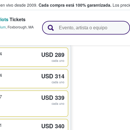
 en vivo desde 2009.
Cada compra está 100% garantizada.
Los precio
iots
Tickets
n y venden boletos
dium
,
Foxborough
,
MA
4
USD 289
cada uno
4
USD 314
cada uno
7
USD 339
cada uno
1
USD 340