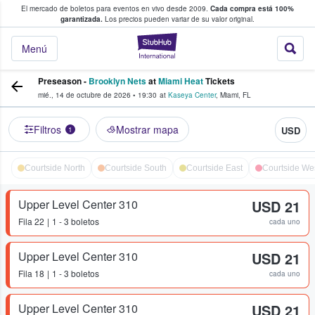
El mercado de boletos para eventos en vivo desde 2009.
Cada compra está 100%
 los fans compran y venden boletos
garantizada.
Los precios pueden variar de su valor original.
StubHub: donde l
Menú
Preseason -
Brooklyn Nets
at
Miami Heat
Tickets
mié., 14 de octubre de 2026
•
19:30
at
Kaseya Center
,
Miami
,
FL
Filtros
Mostrar mapa
USD
1
Courtside North
Courtside South
Courtside East
Courtside We
Upper Level Center 310
USD 21
Fila
22
1 - 3 boletos
cada uno
Upper Level Center 310
USD 21
Fila
18
1 - 3 boletos
cada uno
Upper Level Center 310
USD 21