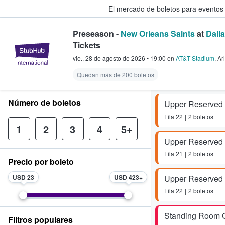
El mercado de boletos para eventos
Preseason -
New Orleans Saints
at
Dall
Tickets
StubHub: donde los fans compra
vie., 28 de agosto de 2026
•
19:00
en
AT&T Stadium
,
Ar
Quedan más de 200 boletos
Número de boletos
Upper Reserved
Fila
22
2 boletos
1
2
3
4
5+
Upper Reserved
Fila
21
2 boletos
Precio por boleto
USD 23
USD 423
Upper Reserved
Fila
22
2 boletos
Standing Room 
Filtros populares