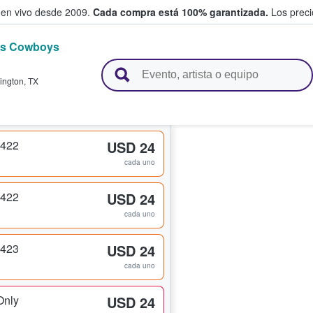
 en vivo desde 2009.
Cada compra está 100% garantizada.
Los precio
as Cowboys
n y venden boletos
lington
,
TX
 422
USD 24
cada uno
 422
USD 24
cada uno
 423
USD 24
cada uno
Only
USD 24