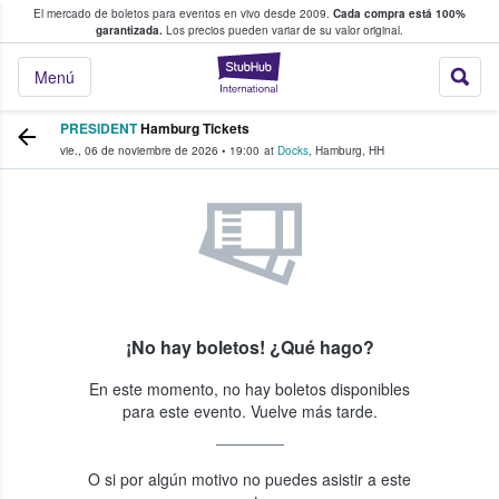
El mercado de boletos para eventos en vivo desde 2009.
Cada compra está 100%
 los fans compran y venden boletos
garantizada.
Los precios pueden variar de su valor original.
StubHub: donde l
Menú
PRESIDENT
Hamburg Tickets
vie., 06 de noviembre de 2026
•
19:00
at
Docks
,
Hamburg
,
HH
¡No hay boletos! ¿Qué hago?
En este momento, no hay boletos disponibles
para este evento. Vuelve más tarde.
O si por algún motivo no puedes asistir a este