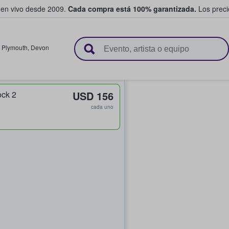
 en vivo desde 2009.
Cada compra está 100% garantizada.
Los precio
n y venden boletos
,
Plymouth
,
Devon
ock 2
USD 156
cada uno