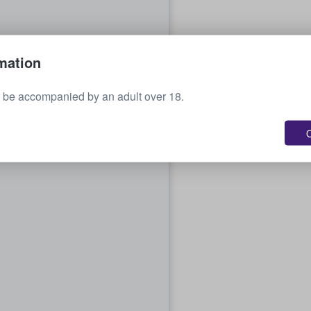
mation
 be accompanied by an adult over 18.
O